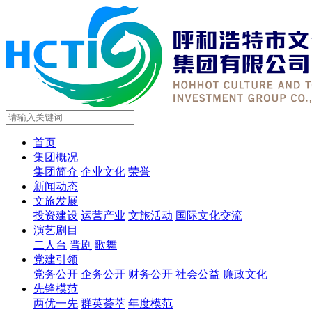
首页
集团概况
集团简介
企业文化
荣誉
新闻动态
文旅发展
投资建设
运营产业
文旅活动
国际文化交流
演艺剧目
二人台
晋剧
歌舞
党建引领
党务公开
企务公开
财务公开
社会公益
廉政文化
先锋模范
两优一先
群英荟萃
年度模范