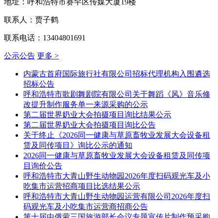
地址：呼和浩特市赛罕区传媒大厦
19
楼
联系人：贾子鹤
联系电话：13404801691
公示公告
更多 >
内蒙古首府国际旅行社有限公司招标代理机构入围遴选
招标公告
呼和浩特市歌剧舞剧院有限公司关于舞蹈《风》音乐修
改提升制作服务单一来源采购的公示
第二届世界奶业大会拍摄项目询比结果公示
第二届世界奶业大会拍摄项目询比公告
关于终止《2026同一健康与草原畜牧业发展大会设备租
赁及同传项目》询比公示的通知
2026同一健康与草原畜牧业发展大会设备租赁及同传项
目询价公告
呼和浩特市大青山野生动物园2026年度扫码观光车及小
吃集市运营招商项目比选结果公示
呼和浩特市大青山野生动物园运营有限公司2026年度扫
码观光车及小吃集市运营商招商公告
第十届中俄蒙三国旅游部长会议专题宣传片制作预采购