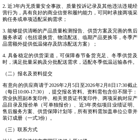
2.
近
3
年内无质量安全事故、质量投诉记录及其他违法违规经
营行为，具有良好的商业信誉和履约能力，可同时承接两项采
购任务或单项适配采购需求；
3.
能够提供清晰的产品质量检测报告、供货方案及完善的售后
服务承诺（包括退换货、物流配送、临期产品更换等，冬季产
品需额外提供低温储存及防冻配送方案）；
4.
具备稳定的供货渠道，可保障春节备货充足、冬季供货及
时，满足批量采购及分批配送需求，适配冬季低温运输条件。
（二）报名及资料提交
有意向的供应商请于
2026
年
2
月
5
日至
2026
年
2
月
8
日
17:30
截止
（每日
10:00-17:30
），提交报名资料。资料需包含但不限于：
营业执照副本复印件、相关资质证书复印件、两项采购对应产
品目录及报价单（可单独报价）、近
3
年类似项目业绩证明、
售后服务方案、供货保障计划等，所有资料需加盖单位公章并
装订成册（一式
3
份）。
（三）联系方式