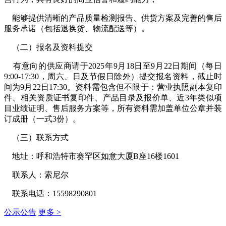
能够提供清晰的产品质量检测报告、供货方案及完善的售后
服务承诺（包括退换货、物流配送等）。
（二）报名及资料提交
有意向的供应商请于
2025
年
9
月
18
日至
9
月
22
日期间（每日
9:00-17:30
，周六、日及节假日除外）提交报名资料，截止时
间为
9
月
22
日
17:30
。资料需包含但不限于：营业执照副本复印
件、相关资质证书复印件、产品目录及报价单、近
3
年类似项
目业绩证明、售后服务方案等，所有资料需加盖单位公章并装
订成册（一式
3
份）。
（三）联系方式
地址：呼和浩特市赛罕区如意大厦B座
16
楼
1601
联系人：索尼尔
联系电话：
15598290801
公示公告
更多 >