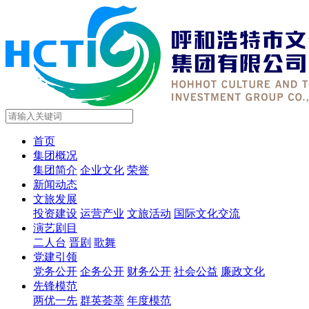
首页
集团概况
集团简介
企业文化
荣誉
新闻动态
文旅发展
投资建设
运营产业
文旅活动
国际文化交流
演艺剧目
二人台
晋剧
歌舞
党建引领
党务公开
企务公开
财务公开
社会公益
廉政文化
先锋模范
两优一先
群英荟萃
年度模范